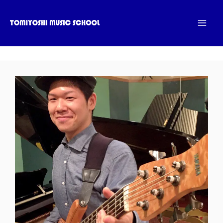
内
容
を
ス
キ
ッ
プ