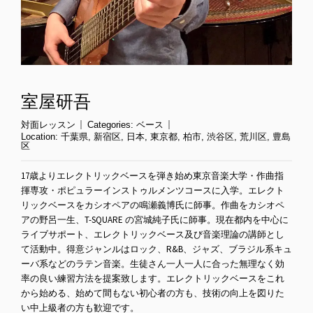
室屋研吾
対面レッスン
Categories:
ベース
Location:
千葉県
,
新宿区
,
日本
,
東京都
,
柏市
,
渋谷区
,
荒川区
,
豊島
区
17歳よりエレクトリックベースを弾き始め東京音楽大学・作曲指
揮専攻・ポピュラーインストゥルメンツコースに入学。エレクト
リックベースをカシオペアの鳴瀬義博氏に師事。作曲をカシオペ
アの野呂一生、T-SQUARE の宮城純子氏に師事。現在都内を中心に
ライブサポート、エレクトリックベース及び音楽理論の講師とし
て活動中。得意ジャンルはロック、R&B、ジャズ、ブラジル系キュ
ーバ系などのラテン音楽。生徒さん一人一人に合った無理なく効
率の良い練習方法を提案致します。エレクトリックベースをこれ
から始める、始めて間もない初心者の方も、技術の向上を図りた
い中上級者の方も歓迎です。