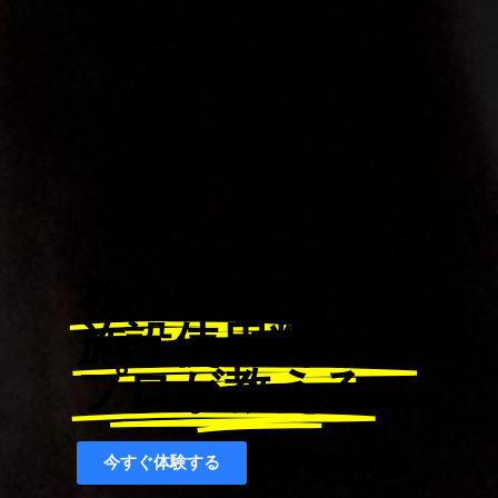
小学3年生〜大人まで歓迎！ベースレッスンを
トミヨシベース教室涸沼駅校
初心者OK
施設使用料￥０
プロが教える
案内動画を見る
今すぐ体験する