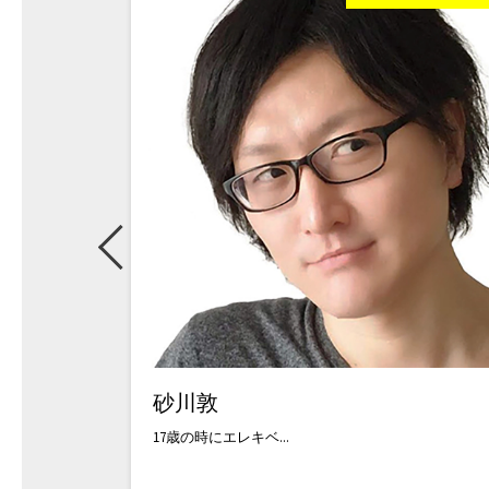
笠原佑介
【国内外ツアー参加】...