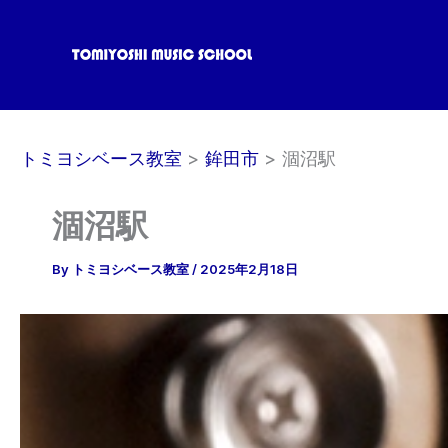
内
容
を
ス
キ
ッ
トミヨシベース教室
鉾田市
涸沼駅
プ
涸沼駅
By
トミヨシベース教室
/
2025年2月18日