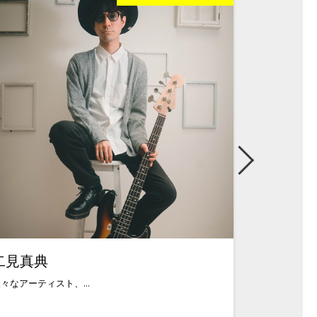
吉武健次
中学時代にエレキベー...