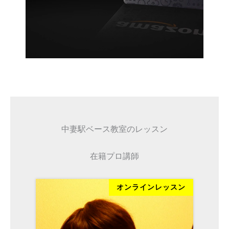
中妻駅ベース教室のレッスン
在籍プロ講師
ッスン
オンラインレッスン