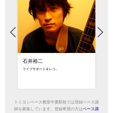
石井裕二
水野
ライブサポート＆レコ...
エレク
トミヨシベース教室中妻駅校では登録ベース講
師を募集しています。登録希望の方は
ベース講