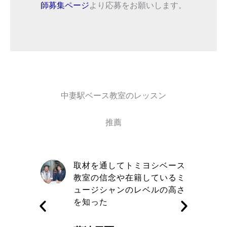
師募集ページ
より応募をお願いします。
中妻駅ベース教室のレッスン
推薦
自信と責
取材を通してトミヨシベース
きる講師
教室の信念や在籍しているミ
す
ュージシャンのレベルの高さ
を知った