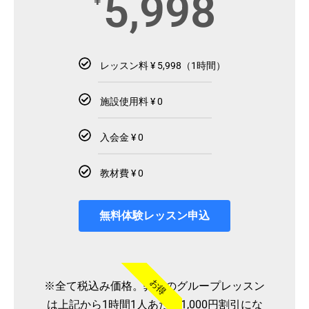
5,998
¥
レッスン料 ¥ 5,998（1時間）
施設使用料 ¥ 0
入会金 ¥ 0
教材費 ¥ 0
無料体験レッスン申込
お得
※全て税込み価格。弊社のグループレッスン
は上記から1時間1人あたり1,000円割引にな