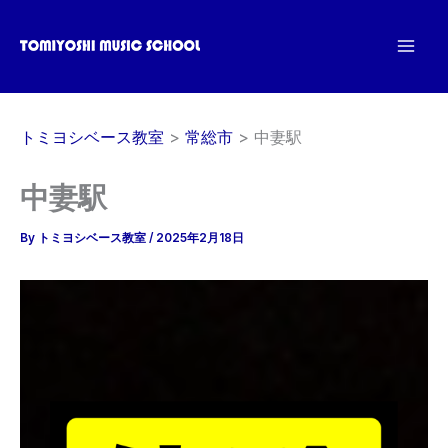
内
容
を
ス
キ
トミヨシベース教室
常総市
中妻駅
ッ
プ
中妻駅
By
トミヨシベース教室
/
2025年2月18日