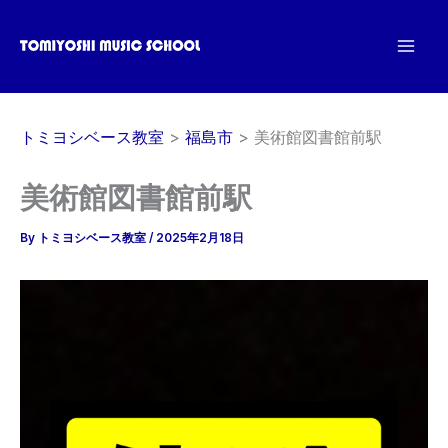
内
容
を
ス
キ
トミヨシベース教室
福島市
美術館図書館前駅
ッ
プ
美術館図書館前駅
By
トミヨシベース教室
/
2025年2月18日