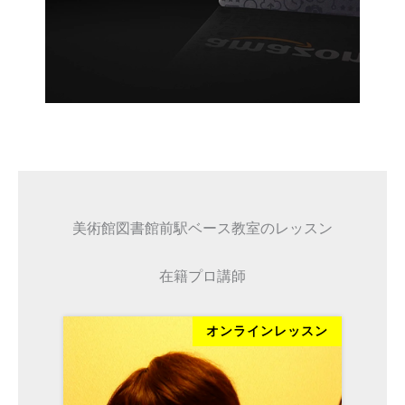
美術館図書館前駅ベース教室のレッスン
在籍プロ講師
ッスン
オンラインレッスン