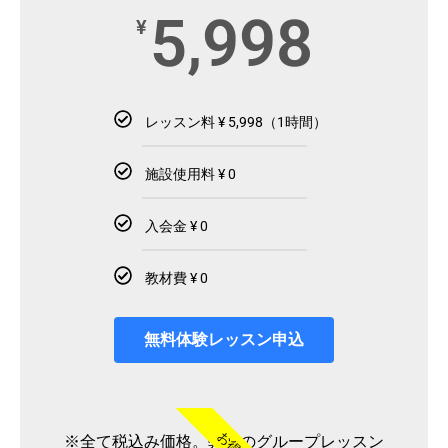
5,998
¥
レッスン料 ¥ 5,998（1時間）
施設使用料 ¥ 0
入会金 ¥ 0
教材費 ¥ 0
無料体験レッスン申込
お得
※全て税込み価格。弊社のグループレッスン