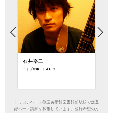
石井裕二
砂川
ライブサポート＆レコ...
17歳の
トミヨシベース教室美術館図書館前駅校では登
録ベース講師を募集しています。登録希望の方