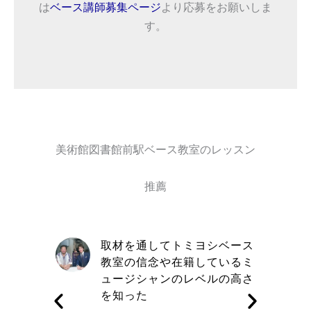
は
ベース講師募集ページ
より応募をお願いしま
す。
美術館図書館前駅ベース教室のレッスン
推薦
自信と責
取材を通してトミヨシベース
きる講師
教室の信念や在籍しているミ
す
ュージシャンのレベルの高さ
を知った