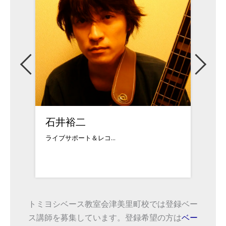
石井裕二
宮田
ライブサポート＆レコ...
12歳で
トミヨシベース教室会津美里町校では登録ベー
ス講師を募集しています。登録希望の方は
ベー