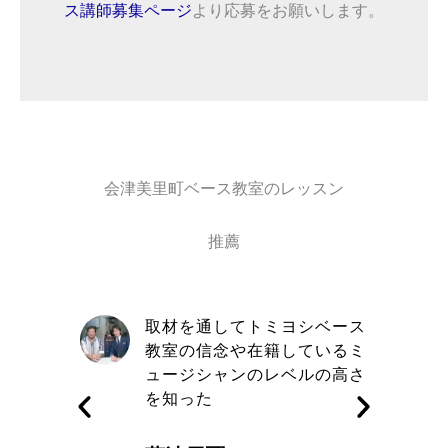
ス講師募集ページ
より応募をお願いします。
会津美里町ベース教室のレッスン
推薦
自信と責
取材を通してトミヨシベース
きる講師
教室の信念や在籍しているミ
す
ュージシャンのレベルの高さ
を知った