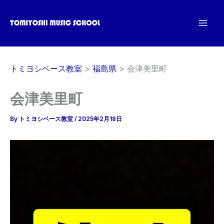
内
容
を
ス
キ
トミヨシベース教室
福島県
会津美里町
ッ
プ
会津美里町
By
トミヨシベース教室
/
2025年2月18日