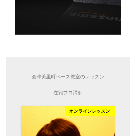
会津美里町ベース教室のレッスン
在籍プロ講師
ッスン
オンラインレッスン