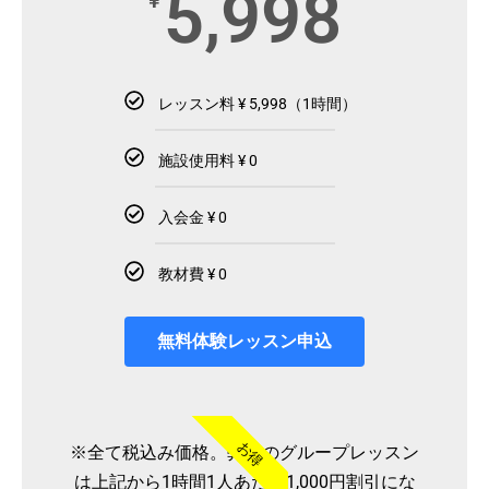
5,998
¥
レッスン料 ¥ 5,998（1時間）
施設使用料 ¥ 0
入会金 ¥ 0
教材費 ¥ 0
無料体験レッスン申込
お得
※全て税込み価格。弊社のグループレッスン
は上記から1時間1人あたり1,000円割引にな