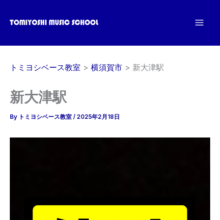
内
容
を
ス
キ
トミヨシベース教室
横須賀市
新大津駅
ッ
プ
新大津駅
By
トミヨシベース教室
/
2025年2月18日