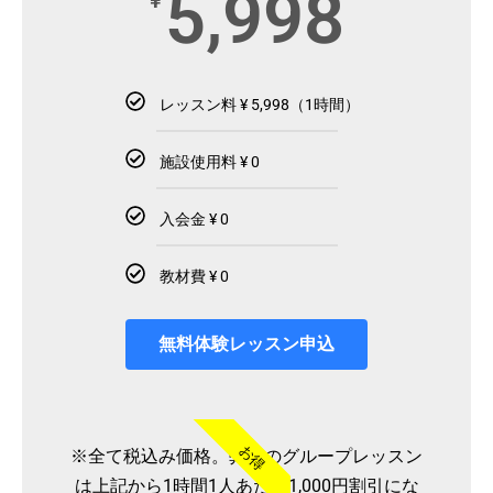
5,998
¥
レッスン料 ¥ 5,998（1時間）
施設使用料 ¥ 0
入会金 ¥ 0
教材費 ¥ 0
無料体験レッスン申込
お得
※全て税込み価格。弊社のグループレッスン
は上記から1時間1人あたり1,000円割引にな