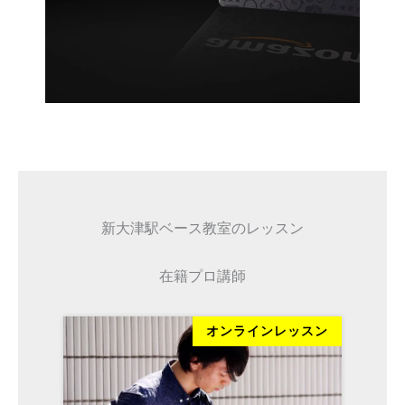
新大津駅ベース教室のレッスン
在籍プロ講師
ッスン
オンラインレッスン