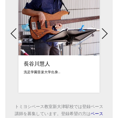
二見真典
石井
様々なアーティスト、...
ライブ
トミヨシベース教室新大津駅校では登録ベース
講師を募集しています。登録希望の方は
ベース