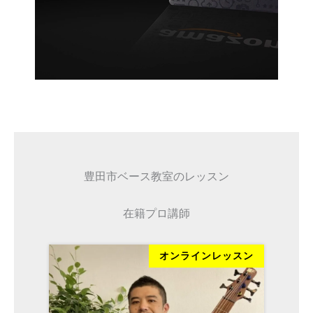
豊田市ベース教室のレッスン
在籍プロ講師
ッスン
オンラインレッスン