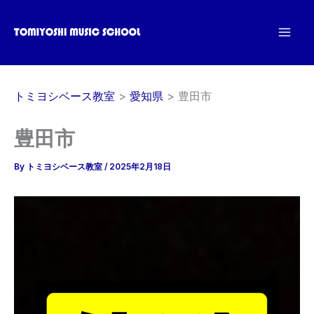
内
容
を
ス
キ
トミヨシベース教室
愛知県
豊田市
ッ
プ
豊田市
By
トミヨシベース教室
/
2025年2月18日