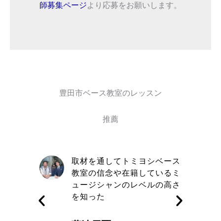
師募集ページ
より応募をお願いします。
豊田市ベース教室のレッスン
推薦
自信と責
取材を通してトミヨシベース
きる講師
教室の信念や在籍しているミ
す
ュージシャンのレベルの高さ
を知った