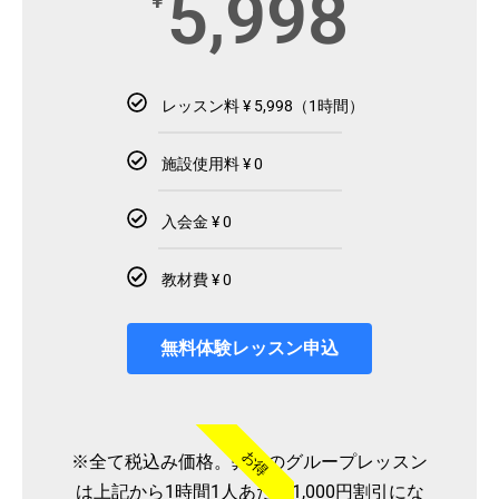
5,998
¥
レッスン料 ¥ 5,998（1時間）
施設使用料 ¥ 0
入会金 ¥ 0
教材費 ¥ 0
無料体験レッスン申込
お得
※全て税込み価格。弊社のグループレッスン
は上記から1時間1人あたり1,000円割引にな