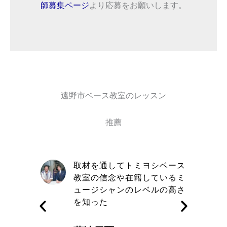
師募集ページ
より応募をお願いします。
遠野市ベース教室のレッスン
推薦
自信と責
取材を通してトミヨシベース
きる講師
教室の信念や在籍しているミ
す
ュージシャンのレベルの高さ
を知った