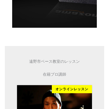
遠野市ベース教室のレッスン
在籍プロ講師
ッスン
オンラインレッスン