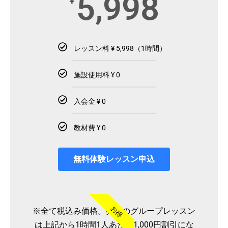
5,998
¥
レッスン料 ¥ 5,998（1時間）
施設使用料 ¥ 0
入会金 ¥ 0
教材費 ¥ 0
無料体験レッスン申込
お得
※全て税込み価格。弊社のグループレッスン
は上記から1時間1人あたり1,000円割引にな