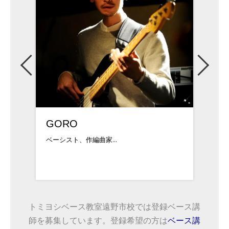
砂川敦
吉武
17歳の時にエレキベ...
中学時
トミヨシベース教室遠野市校では登録ベース講
師を募集しています。登録希望の方は
ベース講