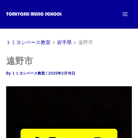
内
容
を
ス
キ
トミヨシベース教室
岩手県
遠野市
ッ
プ
遠野市
By
トミヨシベース教室
/
2025年2月18日