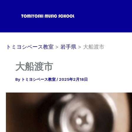
内
容
を
ス
キ
ッ
トミヨシベース教室
岩手県
大船渡市
プ
大船渡市
By
トミヨシベース教室
/
2025年2月18日