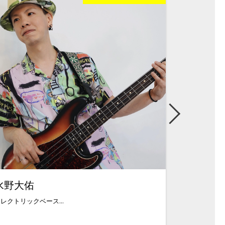
水野大佑
吉武健次
レクトリックベース...
中学時代にエレキ