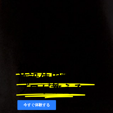
小学3年生〜大人まで歓迎！ベースレッスンを
トミヨシベース教室大船渡市校
初心者OK
施設使用料￥０
プロが教える
案内動画を見る
今すぐ体験する