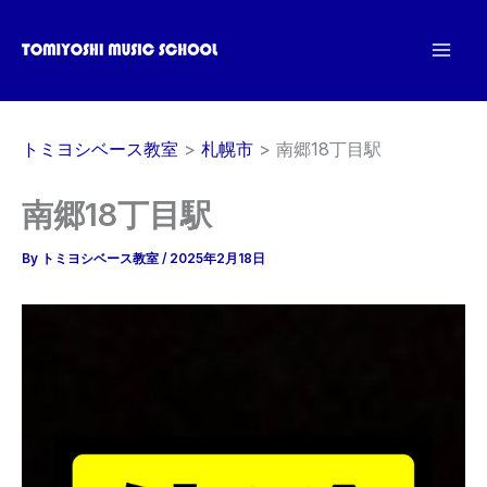
内
容
を
ス
キ
トミヨシベース教室
札幌市
南郷18丁目駅
ッ
プ
南郷18丁目駅
By
トミヨシベース教室
/
2025年2月18日