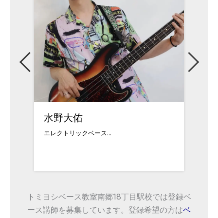
長谷川慧人
二見
洗足学園音楽大学出身...
様々な
トミヨシベース教室南郷18丁目駅校では登録ベ
ース講師を募集しています。登録希望の方は
ベ