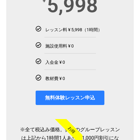
5,998
¥
レッスン料 ¥ 5,998（1時間）
施設使用料 ¥ 0
入会金 ¥ 0
教材費 ¥ 0
無料体験レッスン申込
お得
※全て税込み価格。弊社のグループレッスン
は上記から1時間1人あたり1,000円割引にな