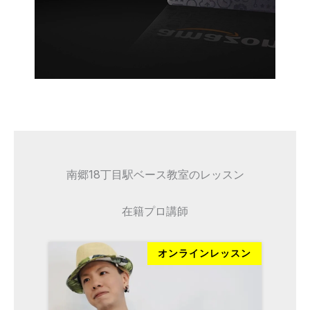
南郷18丁目駅ベース教室のレッスン
在籍プロ講師
ッスン
オンラインレッスン