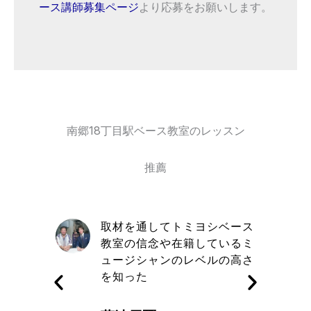
ース講師募集ページ
より応募をお願いします。
南郷18丁目駅ベース教室のレッスン
推薦
自信と責
取材を通してトミヨシベース
きる講師
教室の信念や在籍しているミ
す
ュージシャンのレベルの高さ
を知った